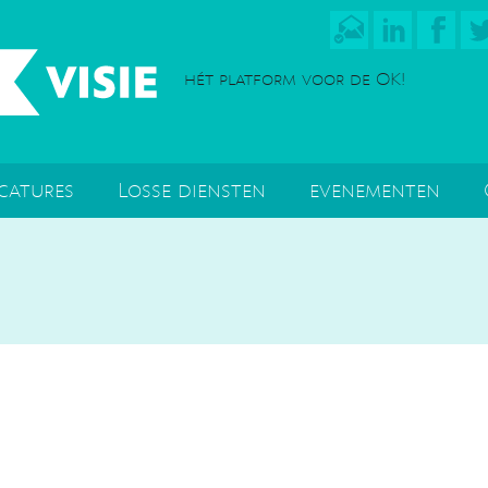
hét platform voor de OK!
catures
Losse diensten
evenementen