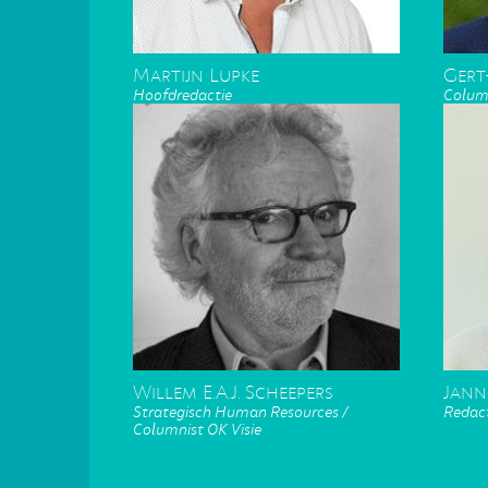
Martijn Lupke
Gert
Hoofdredactie
Column
Willem E.A.J. Scheepers
Jann
Strategisch Human Resources /
Redact
Columnist OK Visie