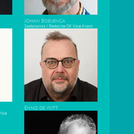
Johan Boeijenga
Sedationist / Redactie OK Visie Krant
Enno de Witt
isie