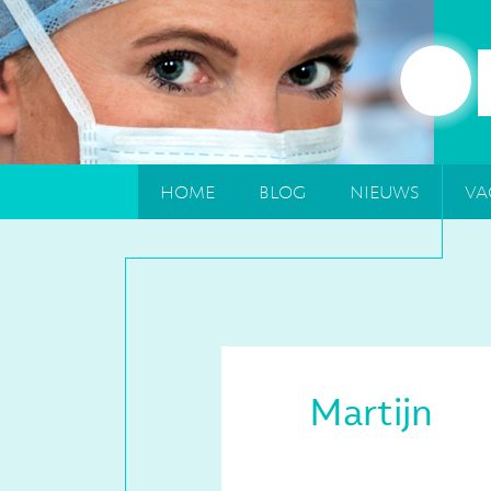
home
blog
nieuws
va
Martijn