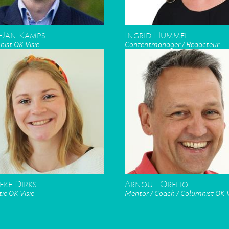
-Jan Kamps
Ingrid Hummel
ist OK Visie
Contentmanager / Redacteur
eke Dirks
Arnout Orelio
ie OK Visie
Mentor / Coach / Columnist OK V