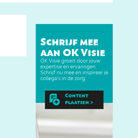
Schrijf mee
aan OK Visie
OK Visie groeit door jouw
expertise en ervaringen.
Schrijf nu mee en inspireer je
collega's in de zorg.
Content
plaatsen >