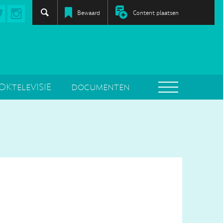
Bewaard
Content plaatsen
OKteleVISIE
documenten