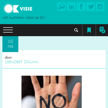
hét platform voor de OK!
08
feb
door
Leendert Douma