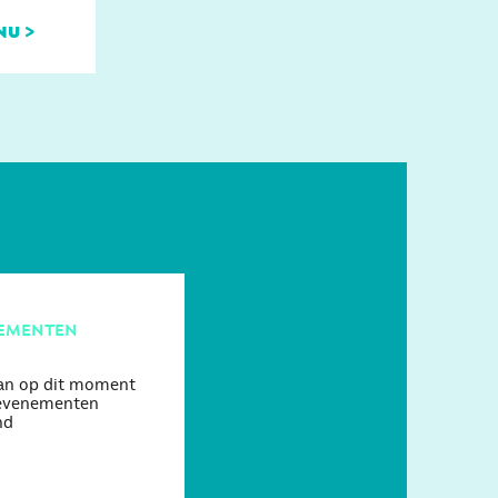
nu >
ementen
aan op dit moment
evenementen
nd