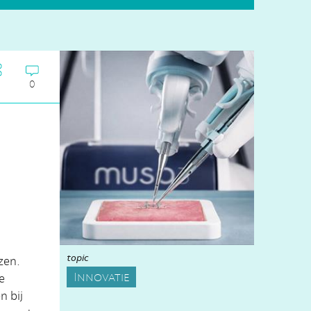
0
topic
zen.
Innovatie
e
n bij