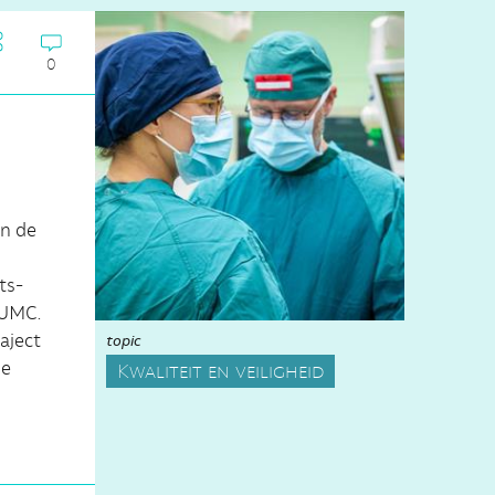
0
an de
ts-
 UMC.
aject
topic
de
Kwaliteit en veiligheid