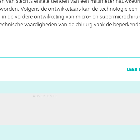
ren van slechts enkele tienden van een millimeter nauwkeur
worden. Volgens de ontwikkelaars kan de technologie een
n in de verdere ontwikkeling van micro- en supermicrochirur
technische vaardigheden van de chirurg vaak de beperkend
lees 
advertentie