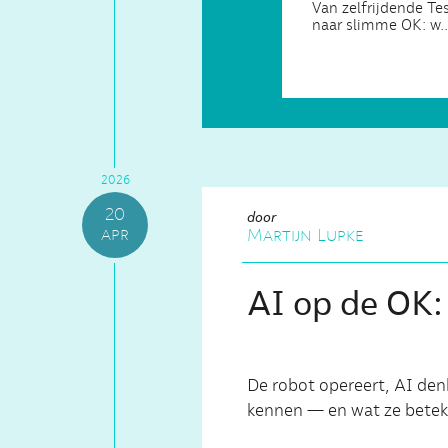
Van zelfrijdende Te
naar slimme OK: w..
2026
20
door
apr
Martijn Lupke
AI op de OK:
De robot opereert, AI denk
kennen — en wat ze betek