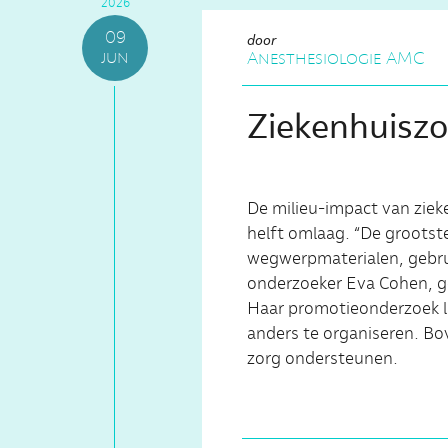
2026
09
door
jun
Anesthesiologie AMC
Ziekenhuiszo
De milieu-impact van ziek
helft omlaag. “De grootst
wegwerpmaterialen, gebrui
onderzoeker Eva Cohen, g
Haar promotieonderzoek laa
anders te organiseren. Bo
zorg ondersteunen.