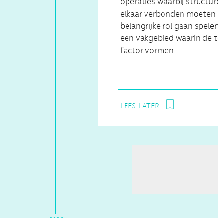
operaties waarbij structu
elkaar verbonden moeten 
belangrijke rol gaan spele
een vakgebied waarin de 
factor vormen.
lees later