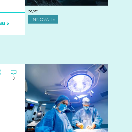
topic
Innovatie
nu >
0