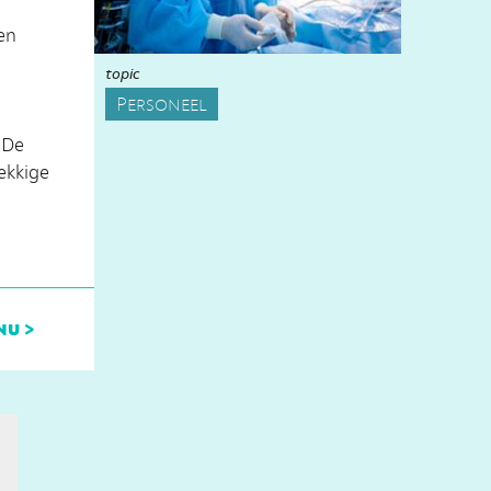
en
topic
Personeel
 De
ekkige
nu >