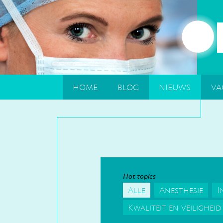
home
blog
nieuws
va
Hot topics
Alle
Anesthesie
I
Kwaliteit en veiligheid