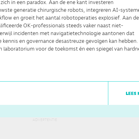
zich in een paradox. Aan de ene kant investeren
uwste generatie chirurgische robots, integreren AI-system
rkflow en groeit het aantal robotoperaties explosief. Aan de
ificeerde OK-professionals steeds vaker naast niet-
 terwijl incidenten met navigatietechnologie aantonen dat
e kennis en governance desastreuze gevolgen kan hebben.
en laboratorium voor de toekomst én een spiegel van hardn
lees 
advertentie