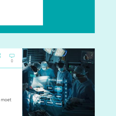
0
u moet