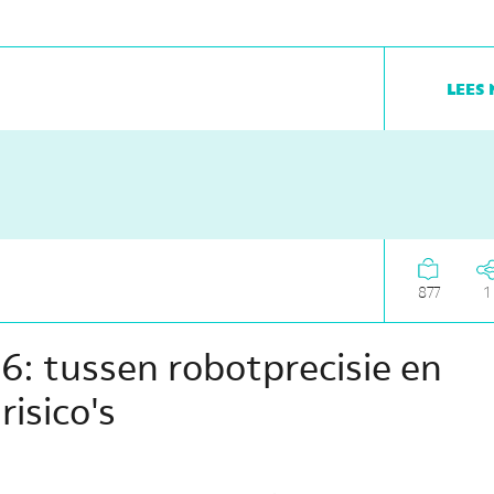
lees 
877
1
6: tussen robotprecisie en
isico's