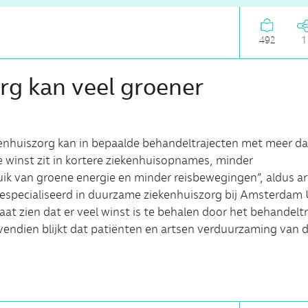
492
1
rg kan veel groener
enhuiszorg kan in bepaalde behan­del­trajecten met meer d
e winst zit in kortere ziekenhuisopnames, minder
k van groene energie en minder reisbewegingen”, aldus ar
especialiseerd in duurzame ziekenhuiszorg bij Amsterdam
t zien dat er veel winst is te behalen door het behandeltr
vendien blijkt dat patiënten en artsen verduurzaming van 