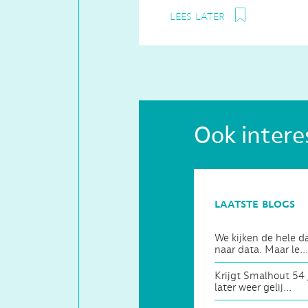
lees later
Ook intere
laatste blogs
We kijken de hele d
naar data. Maar le...
Krijgt Smalhout 54 
later weer gelij...