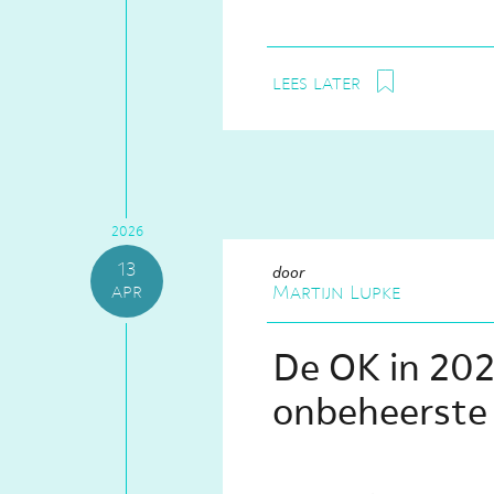
lees later
2026
13
door
apr
Martijn Lupke
De OK in 202
onbeheerste r