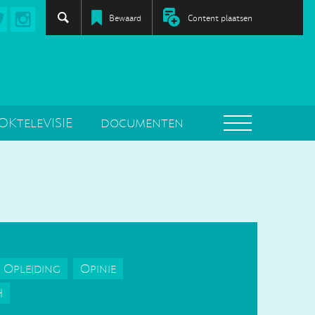
Bewaard
Content plaatsen
OKteleVISIE
documenten
Opleiding
Opinie
H