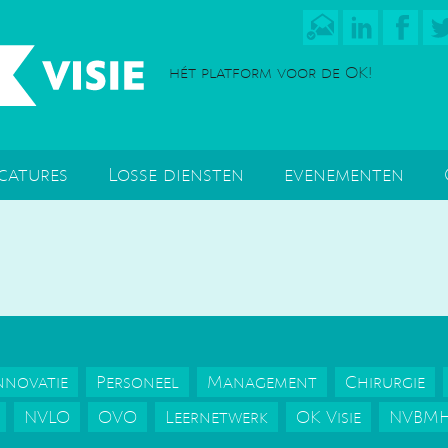
hét platform voor de OK!
catures
Losse diensten
evenementen
nnovatie
Personeel
Management
Chirurgie
NVLO
OVO
Leernetwerk
OK Visie
NVBM