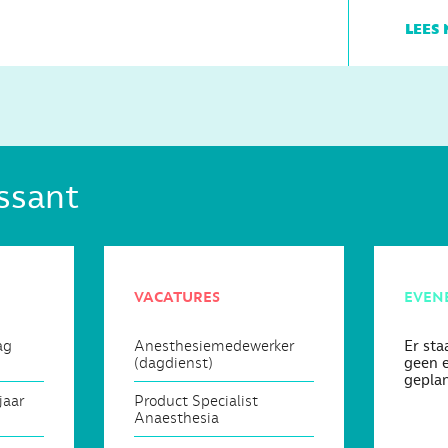
lees 
ssant
vacatures
even
ag
Anesthesiemedewerker
Er st
(dagdienst)
geen 
gepla
jaar
Product Specialist
Anaesthesia