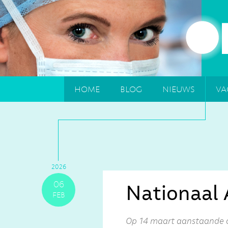
home
blog
nieuws
va
2026
06
Nationaal 
feb
Op 14 maart aanstaande o