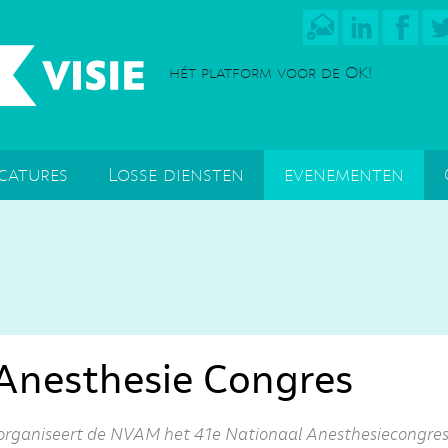
hét platform voor de OK!
catures
Losse diensten
evenementen
Anesthesie Congres
rganiseert de NVAM het 41e Nationaal Anesthesiecongres 