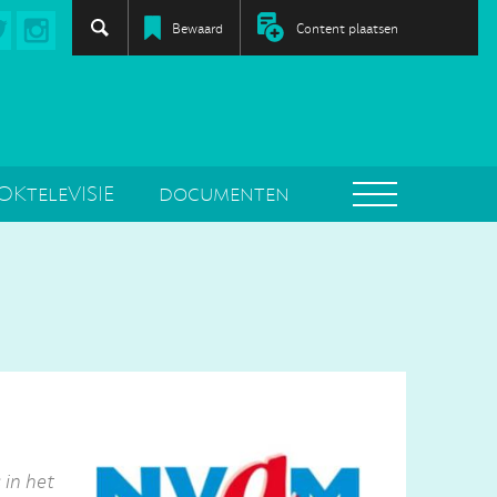
Bewaard
Content plaatsen
OKteleVISIE
documenten
in het