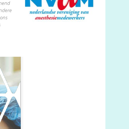
omend
andere
 ons
s