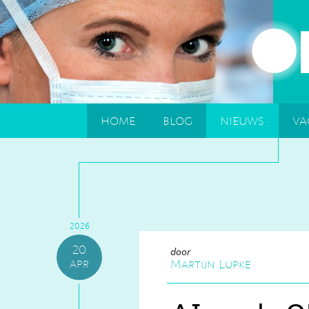
home
blog
nieuws
va
2026
20
door
apr
Martijn Lupke