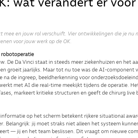
K: wat verandert er voor
t mee en jouw rol verschuift. Vier ontwikkelingen die je nu
enen voor jouw werk op de OK.
e robotoperatie
uw. De Da Vinci staat in steeds meer ziekenhuizen en het aa
en groeit jaarlijks. Maar tot nu toe was de AI-component 
se na de ingreep, beeldherkenning voor onderzoeksdoelein
erkt met AI die real-time meekijkt tijdens de operatie. He
ses, markeert kritieke structuren en geeft de chirurg live
informatie op het scherm betekent rijkere situational awar
er. Belangrijk: jij moet straks niet alleen het systeem kun
iseert — jij en het team beslissen. Dit vraagt om nieuwe c