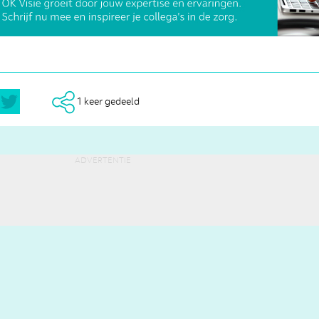
1 keer gedeeld
advertentie