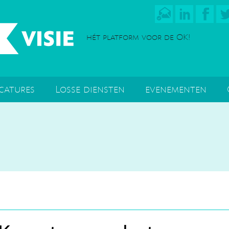
hét platform voor de OK!
catures
Losse diensten
evenementen