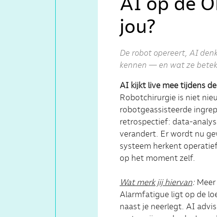
AI op de O
jou?
De robot opereert, AI denk
kennen — en wat ze betek
AI kijkt live mee tijdens d
Robotchirurgie is niet nie
robotgeassisteerde ingrep
retrospectief: data-analy
verandert. Er wordt nu gew
systeem herkent operatiefa
op het moment zelf.
Wat merk jij hiervan
:
Meer 
Alarmfatigue ligt op de lo
naast je neerlegt. AI adv