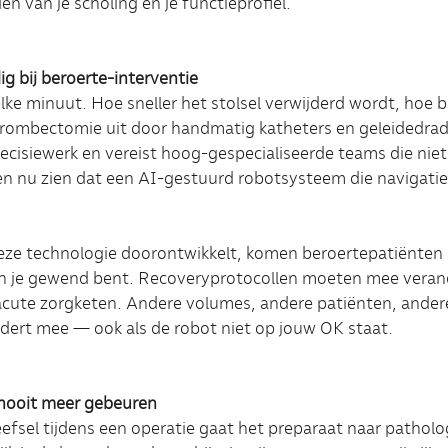
n van je scholing en je functieprofiel.
g bij beroerte-interventie
 elke minuut. Hoe sneller het stolsel verwijderd wordt, ho
trombectomie uit door handmatig katheters en geleidedrad
precisiewerk en vereist hoog-gespecialiseerde teams die nie
en nu zien dat een AI-gestuurd robotsysteem die navigati
eze technologie doorontwikkelt, komen beroertepatiënten 
n je gewend bent. Recoveryprotocollen moeten mee verand
acute zorgketen. Andere volumes, andere patiënten, ander
ndert mee — ook als de robot niet op jouw OK staat.
 nooit meer gebeuren
efsel tijdens een operatie gaat het preparaat naar patholo