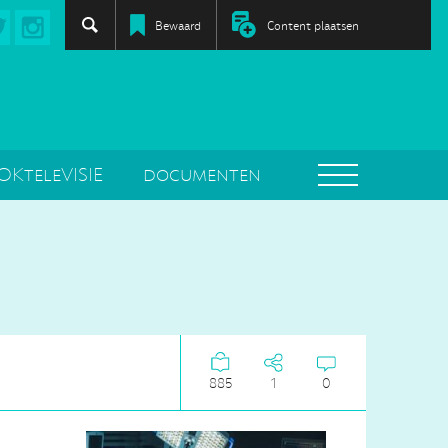
Bewaard
Content plaatsen
OKteleVISIE
documenten
885
1
0