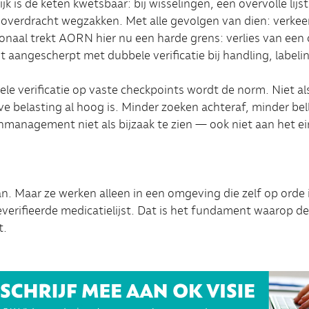
jk is de keten kwetsbaar: bij wisselingen, een overvolle lijs
 overdracht wegzakken. Met alle gevolgen van dien: verke
onaal trekt AORN hier nu een harde grens: verlies van een 
 aangescherpt met dubbele verificatie bij handling, labeli
le verificatie op vaste checkpoints wordt de norm. Niet al
e belasting al hoog is. Minder zoeken achteraf, minder bel
management niet als bijzaak te zien — ook niet aan het ein
n. Maar ze werken alleen in een omgeving die zelf op orde 
everifieerde medicatielijst. Dat is het fundament waarop d
t.