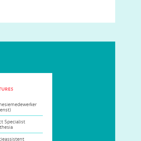
tures
hesiemedewerker
enst)
t Specialist
thesia
ieassistent