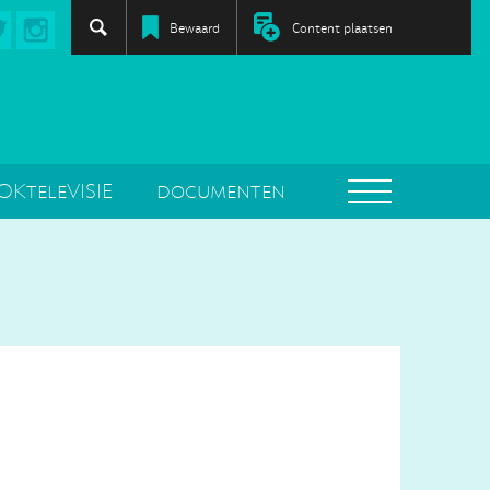
Bewaard
Content plaatsen
OKteleVISIE
documenten