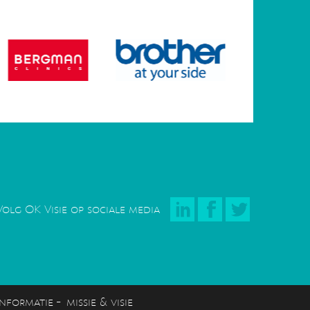
Volg OK Visie op sociale media
-
nformatie
missie & visie