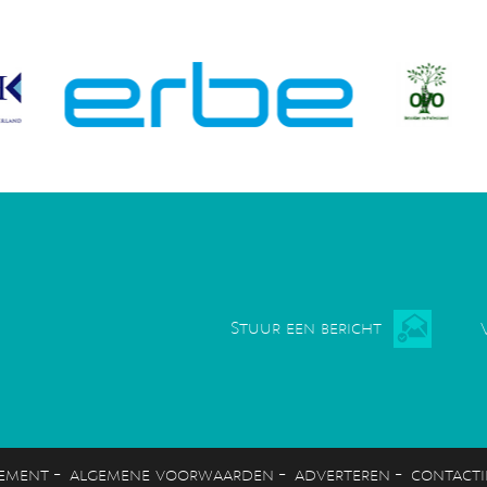
Stuur een bericht
-
-
-
tement
algemene voorwaarden
adverteren
contacti