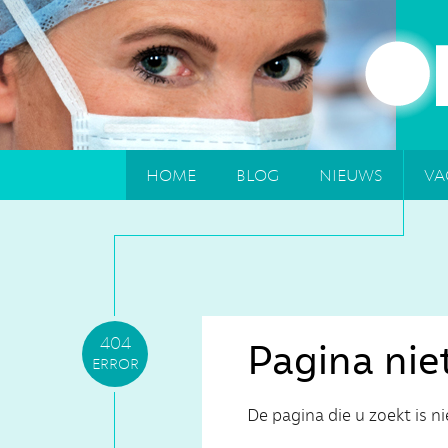
home
blog
nieuws
va
404
Pagina nie
error
De pagina die u zoekt is n