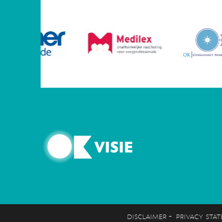
-
disclaimer
privacy sta