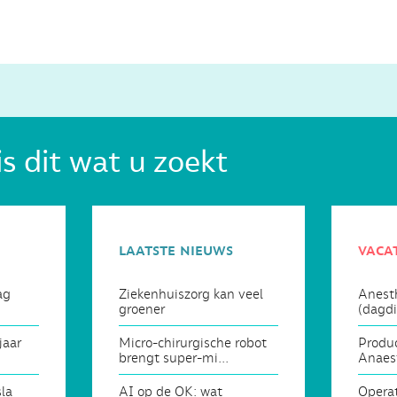
is dit wat u zoekt
laatste nieuws
vaca
ag
Ziekenhuiszorg kan veel
Anest
groener
(dagdi
jaar
Micro-chirurgische robot
Produc
brengt super-mi...
Anaes
sla
AI op de OK: wat
Operat