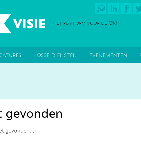
hét platform voor de OK!
catures
Losse diensten
evenementen
t gevonden
iet gevonden...